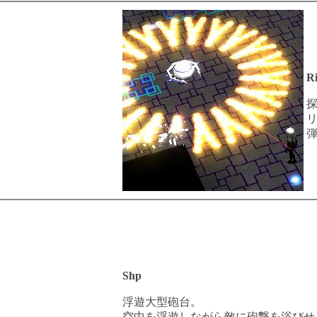
R
Shp
浮遊大型砲台。
空中を浮遊しながら敵に砲撃を浴びせ