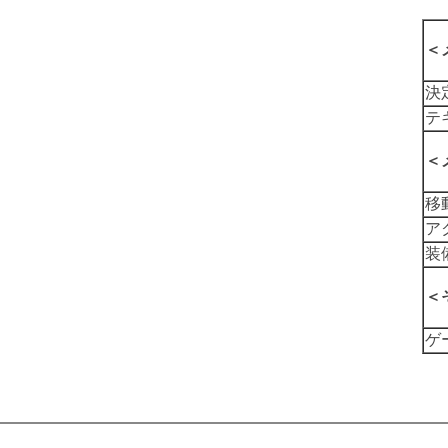
＜
決
テ
＜
移
ア
装
＜
ゲ