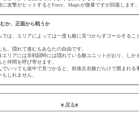
に攻撃がヒットするとForce、Magicが微量ですが回復します
進むか、正面から戦うか
ムでは、エリアによっては一度も敵に見つからずゴールするこ
むも、隠れて進むもあなたの自由です。
各エリアには非戦闘時には隠れている敵ユニットがおり、しか
ると仲間を呼び寄せます。
んでいっても途中で見つかると、前後左右敵だらけで囲まれる
かもしれません。
■ 戻る■