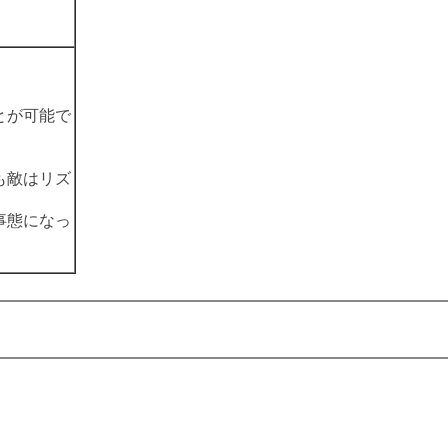
。
とが可能で
も敵はリズ
事態になっ