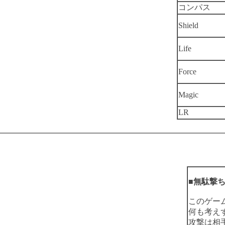
コンパス
Shield
Life
Force
Magic
LR
■無駄撃
このゲーム
何も考え
攻撃は相