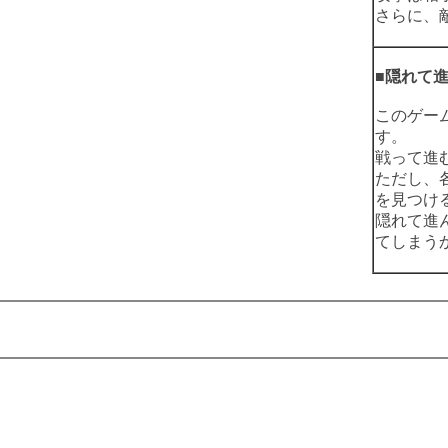
さらに、敵
■隠れて
このゲー
す。
戦って進
ただし、
を見つけ
隠れて進
てしまう